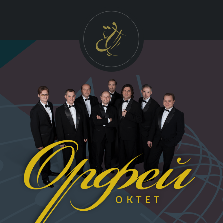
УКР
ENG
FRA
GALLERY